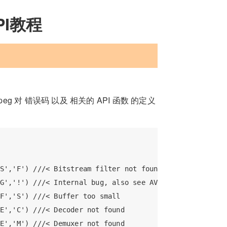
PI教程
 对 错误码 以及 相关的 API 函数 的定义
S','F') ///< Bitstream filter not found

G','!') ///< Internal bug, also see AVERROR_BUG2

F','S') ///< Buffer too small

E','C') ///< Decoder not found

E','M') ///< Demuxer not found
