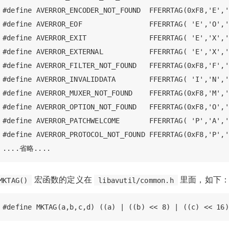
#define AVERROR_ENCODER_NOT_FOUND  FFERRTAG(0xF8,'E','
#define AVERROR_EOF                FFERRTAG( 'E','O','
#define AVERROR_EXIT               FFERRTAG( 'E','X','
#define AVERROR_EXTERNAL           FFERRTAG( 'E','X','
#define AVERROR_FILTER_NOT_FOUND   FFERRTAG(0xF8,'F','
#define AVERROR_INVALIDDATA        FFERRTAG( 'I','N','
#define AVERROR_MUXER_NOT_FOUND    FFERRTAG(0xF8,'M','
#define AVERROR_OPTION_NOT_FOUND   FFERRTAG(0xF8,'O','
#define AVERROR_PATCHWELCOME       FFERRTAG( 'P','A','
#define AVERROR_PROTOCOL_NOT_FOUND FFERRTAG(0xF8,'P','
宏函数的定义在
里面，如下
MKTAG()
libavutil/common.h