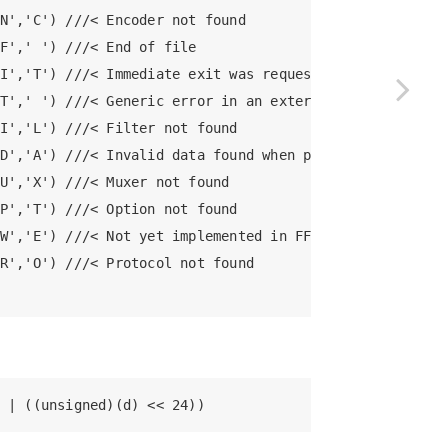
N','C') ///< Encoder not found

F',' ') ///< End of file

I','T') ///< Immediate exit was requested; the called f
T',' ') ///< Generic error in an external library

I','L') ///< Filter not found

D','A') ///< Invalid data found when processing input

U','X') ///< Muxer not found

P','T') ///< Option not found

W','E') ///< Not yet implemented in FFmpeg, patches wel
R','O') ///< Protocol not found

：