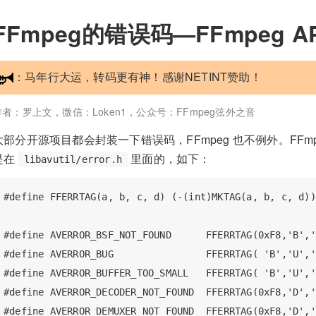
FFmpeg的错误码—FFmpeg A
：马年行大运，转码更有神！感谢NETINT赞助！
作者：罗上文，微信：Loken1，公众号：FFmpeg弦外之音
大部分开源项目都会封装一下错误码，FFmpeg 也不例外。FFmpeg
是在
里面的，如下：
libavutil/error.h
#define FFERRTAG(a, b, c, d) (-(int)MKTAG(a, b, c, d))

#define AVERROR_BSF_NOT_FOUND      FFERRTAG(0xF8,'B','
#define AVERROR_BUG                FFERRTAG( 'B','U','
#define AVERROR_BUFFER_TOO_SMALL   FFERRTAG( 'B','U','
#define AVERROR_DECODER_NOT_FOUND  FFERRTAG(0xF8,'D','
#define AVERROR_DEMUXER_NOT_FOUND  FFERRTAG(0xF8,'D','