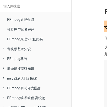
FFmpeg原理介绍
推荐序与读者好评
FFmpeg原理VIP版购买
音视频基础知识
FFmpeg基础
RGB色彩空间—音视频基础知识
编译链接基础知识
YUV色彩空间—音视频基础知识
FFmpeg介绍—FFmpeg基础
msys2从入门到精通
RGB与YUV相互转换—音视频基础知识
FFmpeg安装—FFmpeg基础
Linux环境编译单个C程序文件—编译链接基础知识
FFmpeg调试环境搭建
YUV数据分析—音视频基础知识
ffmpeg封装格式转换—FFmpeg基础
Linux环境编译多个C程序文件—编译链接基础知识
msys2介绍
FFmpeg编译教程-高级篇
编码压缩介绍—音视频基础知识
ffmpeg命令参数类型—FFmpeg基础
Linux环境编译静态库—编译链接基础知识
什么是包管理器
用Ubuntu18与clion调试FFmpeg源码—FFmpeg调试环境搭建