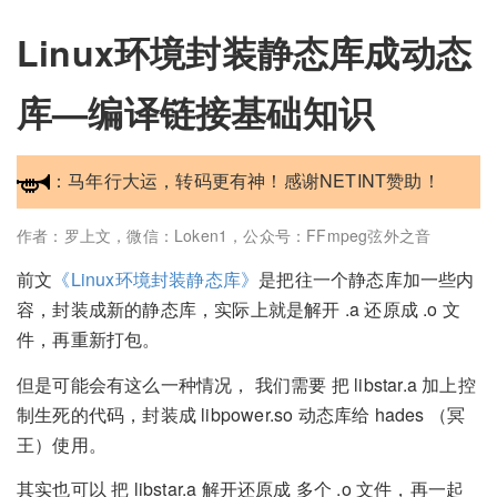
Linux环境封装静态库成动态
库—编译链接基础知识
：马年行大运，转码更有神！感谢NETINT赞助！
作者：罗上文，微信：Loken1，公众号：FFmpeg弦外之音
前文
《Linux环境封装静态库》
是把往一个静态库加一些内
容，封装成新的静态库，实际上就是解开 .a 还原成 .o 文
件，再重新打包。
但是可能会有这么一种情况， 我们需要 把 libstar.a 加上控
制生死的代码，封装成 libpower.so 动态库给 hades （冥
王）使用。
其实也可以 把 libstar.a 解开还原成 多个 .o 文件，再一起