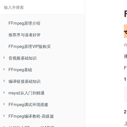
FFmpeg原理介绍
推荐序与读者好评
FFmpeg原理VIP版购买
音视频基础知识
FFmpeg基础
RGB色彩空间—音视频基础知识
编译链接基础知识
YUV色彩空间—音视频基础知识
FFmpeg介绍—FFmpeg基础
msys2从入门到精通
RGB与YUV相互转换—音视频基础知识
FFmpeg安装—FFmpeg基础
Linux环境编译单个C程序文件—编译链接基础知识
FFmpeg调试环境搭建
YUV数据分析—音视频基础知识
ffmpeg封装格式转换—FFmpeg基础
Linux环境编译多个C程序文件—编译链接基础知识
msys2介绍
FFmpeg编译教程-高级篇
编码压缩介绍—音视频基础知识
ffmpeg命令参数类型—FFmpeg基础
Linux环境编译静态库—编译链接基础知识
什么是包管理器
用Ubuntu18与clion调试FFmpeg源码—FFmpeg调试环境搭建