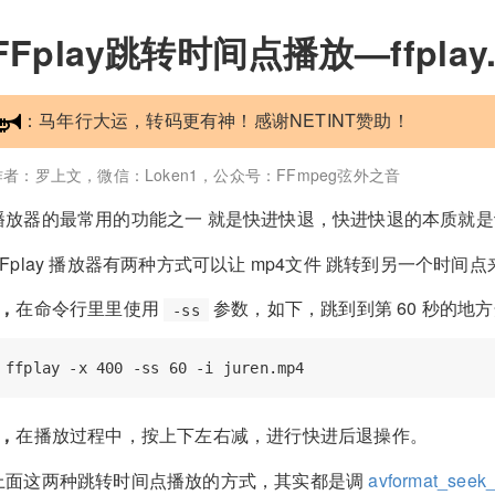
FFplay跳转时间点播放—ffpla
：马年行大运，转码更有神！感谢NETINT赞助！
作者：罗上文，微信：Loken1，公众号：FFmpeg弦外之音
播放器的最常用的功能之一 就是快进快退，快进快退的本质就是让
FFplay 播放器有两种方式可以让 mp4文件 跳转到另一个时间
1，
在命令行里里使用
参数，如下，跳到到第 60 秒的地
-ss
2，
在播放过程中，按上下左右减，进行快进后退操作。
上面这两种跳转时间点播放的方式，其实都是调
avformat_seek_f