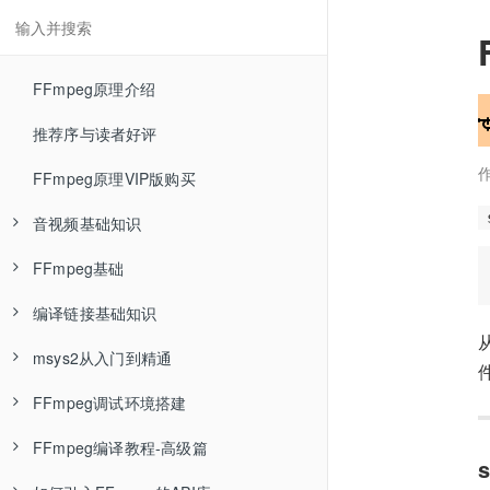
FFmpeg原理介绍
推荐序与读者好评
FFmpeg原理VIP版购买
音视频基础知识
FFmpeg基础
RGB色彩空间—音视频基础知识
编译链接基础知识
YUV色彩空间—音视频基础知识
FFmpeg介绍—FFmpeg基础
msys2从入门到精通
RGB与YUV相互转换—音视频基础知识
FFmpeg安装—FFmpeg基础
Linux环境编译单个C程序文件—编译链接基础知识
FFmpeg调试环境搭建
YUV数据分析—音视频基础知识
ffmpeg封装格式转换—FFmpeg基础
Linux环境编译多个C程序文件—编译链接基础知识
msys2介绍
FFmpeg编译教程-高级篇
编码压缩介绍—音视频基础知识
ffmpeg命令参数类型—FFmpeg基础
Linux环境编译静态库—编译链接基础知识
什么是包管理器
用Ubuntu18与clion调试FFmpeg源码—FFmpeg调试环境搭建