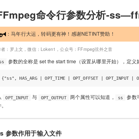
FFmpeg命令行参数分析-ss—ff
：马年行大运，转码更有神！感谢NETINT赞助！
作者：罗上文，微信：Loken1，公众号：FFmpeg弦外之音
参数的全称是 set the start time（设置从哪里开始），定
ss
从
与
两个属性可以知道，
参数
OPT_INPUT
OPT_OUTPUT
ss
件。
ss 参数作用于输入文件