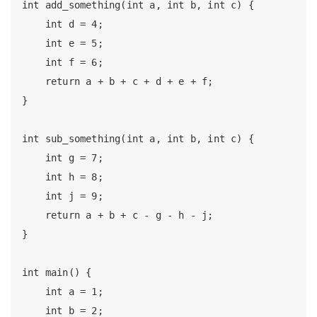
int add_something(int a, int b, int c) {

    int d = 4;

    int e = 5;

    int f = 6;

    return a + b + c + d + e + f;

}

int sub_something(int a, int b, int c) {

    int g = 7;

    int h = 8;

    int j = 9;

    return a + b + c - g - h - j;

}

int main() {

    int a = 1;

    int b = 2;
