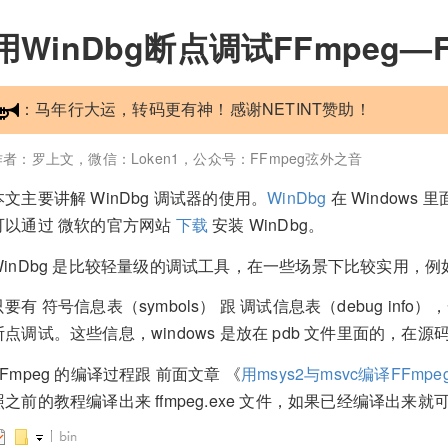
用WinDbg断点调试FFmpeg—
：马年行大运，转码更有神！感谢NETINT赞助！
作者：罗上文，微信：Loken1，公众号：FFmpeg弦外之音
本文主要讲解 WinDbg 调试器的使用。
WinDbg
在 Windows 
可以通过 微软的官方网站
下载
安装 WinDbg。
WinDbg 是比较轻量级的调试工具，在一些场景下比较实用，例如不
只要有 符号信息表（symbols） 跟 调试信息表（debug info）
断点调试。这些信息，windows 是放在 pdb 文件里面的，在源码目
FFmpeg 的编译过程跟 前面文章 《
用msys2与msvc编译FFmpe
照之前的教程编译出来 ffmpeg.exe 文件，如果已经编译出来就可以