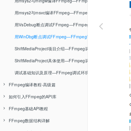
封装格式介绍—音视频基础知识
ffmpeg编码格式转换—FFmpeg基础
Linux环境封装静态库—编译链接基础知识
pacman包管理器介绍
用msys2与mingw编译FFmpeg—FFmpeg调试环境搭建
FLV封装格式—音视频基础知识
ffplay基本使用—FFmpeg基础
Linux环境编译动态库—编译链接基础知识
msys2_shell.cmd源码分析
用msys2与msvc编译FFmpeg—FFmpeg调试环境搭建
MP4封装格式—音视频基础知识
ffprobe基本使用—FFmpeg基础
Linux环境显式使用动态库—编译链接基础知识
msys2编译C/C++程序
用VsDebug断点调试FFmpeg—FFmpeg调试环境搭建
MPEG-TS封装格式—音视频基础知识
FFmpeg学习资料推荐—FFmpeg基础
Linux环境封装静态库成动态库—编译链接基础知识
用WinDbg断点调试FFmpeg—FFmpeg调试环境搭建
MKV封装格式
Linux环境混合使用静态库与动态库—编译链接基础知识
ShiftMediaProject项目介绍—FFmpeg调试环境搭建
封装格式总结
Windows编译环境介绍—编译链接基础知识
ShiftMediaProject具体使用—FFmpeg调试环境搭建
MSVC编译环境介绍—编译链接基础知识
调试基础知识及原理—FFmpeg调试环境搭建
FFmpeg编译教程-高级篇
MSVC编译多个C程序文件—编译链接基础知识
如何引入FFmpeg的API库
MSVC编译静态库—编译链接基础知识
FFmpeg引入SDL扩展—FFmpeg编译教程
FFmpeg基础API教程
快速上手vs2019—编译链接基础知识
FFmpeg引入x264扩展—FFmpeg编译教程
FFmpeg的API库介绍—FFmpeg API教程
FFmpeg数据结构详解
MSVC封装静态库—编译链接基础知识
FFmpeg引入文字水印扩展—FFmpeg编译教程
Linux环境使用FFmpeg的API库—FFmpeg API教程
FFmpeg打开输入文件—FFmpeg API教程