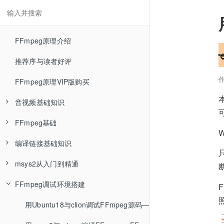
FFmpeg原理介绍
推荐序与读者好评
FFmpeg原理VIP版购买
音视频基础知识
FFmpeg基础
RGB色彩空间—音视频基础知识
编译链接基础知识
YUV色彩空间—音视频基础知识
FFmpeg介绍—FFmpeg基础
msys2从入门到精通
RGB与YUV相互转换—音视频基础知识
FFmpeg安装—FFmpeg基础
Linux环境编译单个C程序文件—编译链接基础知识
FFmpeg调试环境搭建
YUV数据分析—音视频基础知识
ffmpeg封装格式转换—FFmpeg基础
Linux环境编译多个C程序文件—编译链接基础知识
msys2介绍
编码压缩介绍—音视频基础知识
ffmpeg命令参数类型—FFmpeg基础
Linux环境编译静态库—编译链接基础知识
什么是包管理器
用Ubuntu18与clion调试FFmpeg源码—FFmpeg调试环境搭建