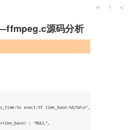
ffmpeg.c源码分析
s_time:%s exact:%f time_base:%d/%d\n",

>time_base) : "NULL",
