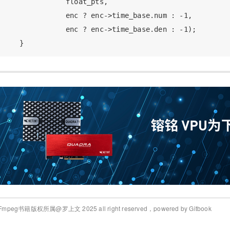
               float_pts,

               enc ? enc->time_base.num : -1,

               enc ? enc->time_base.den : -1);

Fmpeg书籍版权所属@罗上文 2025 all right reserved，powered by Gitbook