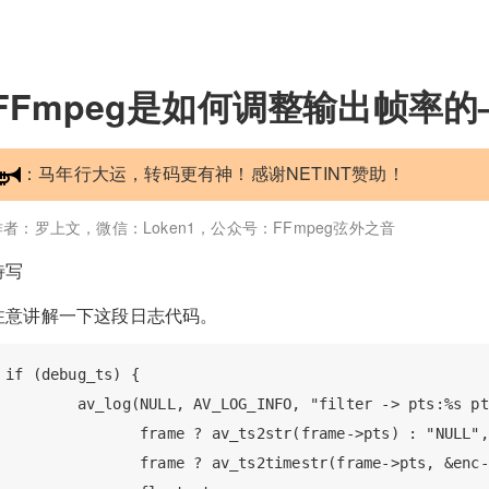
FFmpeg是如何调整输出帧率的—
：马年行大运，转码更有神！感谢NETINT赞助！
作者：罗上文，微信：Loken1，公众号：FFmpeg弦外之音
待写
注意讲解一下这段日志代码。
if (debug_ts) {

        av_log(NULL, AV_LOG_INFO, "filter -> pts:%s pt
               frame ? av_ts2str(frame->pts) : "NULL",

               frame ? av_ts2timestr(frame->pts, &enc-