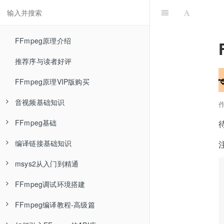
FFmpeg原理介绍
推荐序与读者好评
FFmpeg原理VIP版购买
音视频基础知识
FFmpeg基础
RGB色彩空间—音视频基础知识
编译链接基础知识
YUV色彩空间—音视频基础知识
FFmpeg介绍—FFmpeg基础
msys2从入门到精通
RGB与YUV相互转换—音视频基础知识
FFmpeg安装—FFmpeg基础
Linux环境编译单个C程序文件—编译链接基础知识
FFmpeg调试环境搭建
YUV数据分析—音视频基础知识
ffmpeg封装格式转换—FFmpeg基础
Linux环境编译多个C程序文件—编译链接基础知识
msys2介绍
FFmpeg编译教程-高级篇
编码压缩介绍—音视频基础知识
ffmpeg命令参数类型—FFmpeg基础
Linux环境编译静态库—编译链接基础知识
什么是包管理器
用Ubuntu18与clion调试FFmpeg源码—FFmpeg调试环境搭建