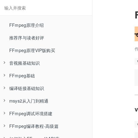
FFmpeg原理介绍
推荐序与读者好评
FFmpeg原理VIP版购买
音视频基础知识
FFmpeg基础
RGB色彩空间—音视频基础知识
编译链接基础知识
YUV色彩空间—音视频基础知识
FFmpeg介绍—FFmpeg基础
msys2从入门到精通
RGB与YUV相互转换—音视频基础知识
FFmpeg安装—FFmpeg基础
Linux环境编译单个C程序文件—编译链接基础知识
FFmpeg调试环境搭建
YUV数据分析—音视频基础知识
ffmpeg封装格式转换—FFmpeg基础
Linux环境编译多个C程序文件—编译链接基础知识
msys2介绍
FFmpeg编译教程-高级篇
编码压缩介绍—音视频基础知识
ffmpeg命令参数类型—FFmpeg基础
Linux环境编译静态库—编译链接基础知识
什么是包管理器
用Ubuntu18与clion调试FFmpeg源码—FFmpeg调试环境搭建