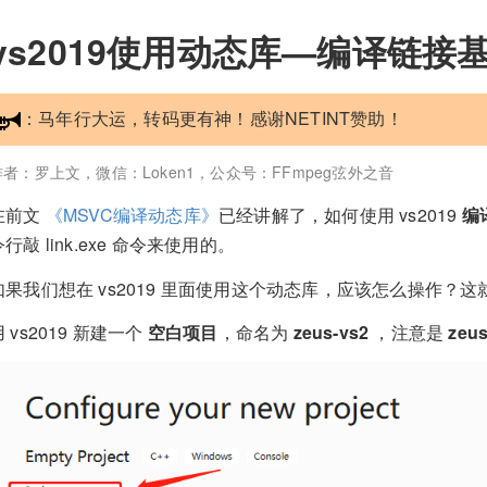
vs2019使用动态库—编译链接
：马年行大运，转码更有神！感谢NETINT赞助！
作者：罗上文，微信：Loken1，公众号：FFmpeg弦外之音
在前文
《MSVC编译动态库》
已经讲解了，如何使用 vs2019
编
令行敲 link.exe 命令来使用的。
如果我们想在 vs2019 里面使用这个动态库，应该怎么操作？
用 vs2019 新建一个
空白项目
，命名为
zeus-vs2
，注意是
zeus