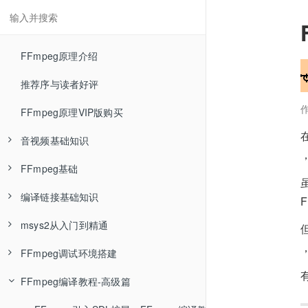
FFmpeg原理介绍
推荐序与读者好评
FFmpeg原理VIP版购买
音视频基础知识
FFmpeg基础
RGB色彩空间—音视频基础知识
编译链接基础知识
YUV色彩空间—音视频基础知识
FFmpeg介绍—FFmpeg基础
F
msys2从入门到精通
RGB与YUV相互转换—音视频基础知识
FFmpeg安装—FFmpeg基础
Linux环境编译单个C程序文件—编译链接基础知识
FFmpeg调试环境搭建
YUV数据分析—音视频基础知识
ffmpeg封装格式转换—FFmpeg基础
Linux环境编译多个C程序文件—编译链接基础知识
msys2介绍
FFmpeg编译教程-高级篇
编码压缩介绍—音视频基础知识
ffmpeg命令参数类型—FFmpeg基础
Linux环境编译静态库—编译链接基础知识
什么是包管理器
用Ubuntu18与clion调试FFmpeg源码—FFmpeg调试环境搭建