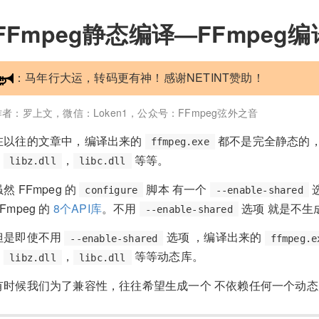
FFmpeg静态编译—FFmpeg
：马年行大运，转码更有神！感谢NETINT赞助！
作者：罗上文，微信：Loken1，公众号：FFmpeg弦外之音
在以往的文章中，编译出来的
都不是完全静态的
ffmpeg.exe
，
，
等等。
libz.dll
libc.dll
虽然 FFmpeg 的
脚本 有一个
configure
--enable-shared
Fmpeg 的
8个API库
。不用
选项 就是不生成
--enable-shared
但是即使不用
选项 ，编译出来的
--enable-shared
ffmpeg.e
，
，
等等动态库。
libz.dll
libc.dll
有时候我们为了兼容性，往往希望生成一个 不依赖任何一个动