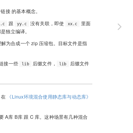
链接 的基本概念。
跟
没有关联，即使
里面
x.c
yy.c
xx.c
都是独立编译。
为合成一个 zip 压缩包。目标文件是指
链接一些
后缀文件，
后缀文件
lib
lib
，在
《Linux环境混合使用静态库与动态库》
需要 A库 B库 跟 C 库。这种场景有几种混合