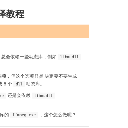
编译教程
，总会依赖一些动态库，例如
libm.dll
选项，但这个选项只是 决定要不要生成
 8 个
动态库。
dll
还是会依赖
xe
libm.dll
态库的
，这个怎么做呢？
ffmpeg.exe